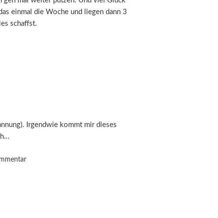
ch geh mal weiter putzen. Und viel Glück
 das einmal die Woche und liegen dann 3
les schaffst.
pannung). Irgendwie kommt mir dieses
ch…
ommentar