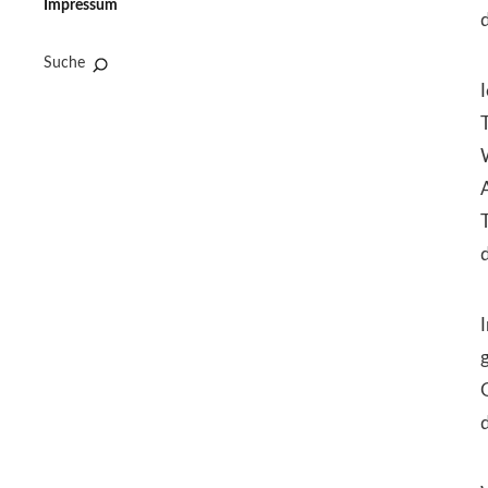
Impressum
d
Suche
I
d
I
g