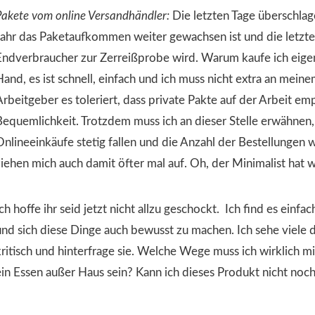
Pakete vom online Versandhändler:
Die letzten Tage überschlag
Jahr das Paketaufkommen weiter gewachsen ist und die letzte
Endverbraucher zur Zerreißprobe wird. Warum kaufe ich eigent
and, es ist schnell, einfach und ich muss nicht extra an meinem
Arbeitgeber es toleriert, dass private Pakte auf der Arbeit em
Bequemlichkeit. Trotzdem muss ich an dieser Stelle erwähnen, 
Onlineeinkäufe stetig fallen und die Anzahl der Bestellungen
ziehen mich auch damit öfter mal auf. Oh, der Minimalist hat 
ch hoffe ihr seid jetzt nicht allzu geschockt. Ich find es einf
und sich diese Dinge auch bewusst zu machen. Ich sehe viele d
kritisch und hinterfrage sie. Welche Wege muss ich wirklich 
ein Essen außer Haus sein? Kann ich dieses Produkt nicht noc