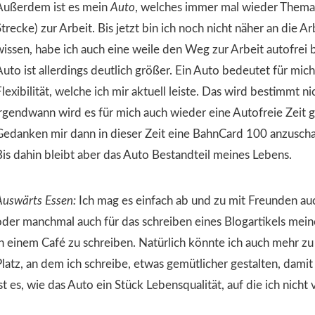
Außerdem ist es mein
Auto
, welches immer mal wieder Thema i
trecke) zur Arbeit. Bis jetzt bin ich noch nicht näher an die 
wissen, habe ich auch eine weile den Weg zur Arbeit autofrei b
uto ist allerdings deutlich größer. Ein Auto bedeutet für mich
lexibilität, welche ich mir aktuell leiste. Das wird bestimmt 
irgendwann wird es für mich auch wieder eine Autofreie Zeit 
Gedanken mir dann in dieser Zeit eine BahnCard 100 anzuscha
Bis dahin bleibt aber das Auto Bestandteil meines Lebens.
Auswärts Essen:
Ich mag es einfach ab und zu mit Freunden au
oder manchmal auch für das schreiben eines Blogartikels me
in einem Café zu schreiben. Natürlich könnte ich auch mehr z
Platz, an dem ich schreibe, etwas gemütlicher gestalten, damit
st es, wie das Auto ein Stück Lebensqualität, auf die ich nicht