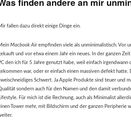
Was finden andere an mir unmin
ir fallen dazu direkt einige Dinge ein.
Mein
Macbook Air
empfinden viele als unminimalistisch. Vor u
gekauft und vor etwa einem Jahr ein neues. In der ganzen Zeit
PC den ich für 5 Jahre genutzt habe, weil einfach irgendwan
gekommen war, oder er einfach einen massiven defekt hatte. D
zweischneidiges Schwert. Ja Apple Produkte sind teuer und man
Qualität sondern auch für den Namen und den damit verbund
Lifestyle. Für mich ist die Rechnung, auch als Minimalist alle
einen Tower mehr, mit Bildschirm und der ganzen Peripherie 
eiter.