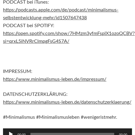
PODCAST bei iTunes:
https://podcasts.apple.com/de/podcast/minimalismus-
selbstentwicklung-mehr/id1507647438
PODCAST bei SPOTIFY:
https://open.spotify.com/show/7HMzm3yfmFsplX1ozoQCBV?
si=qrxL5iNVRrClmpgFsG4S7A/
IMPRESSUM:
https://www.minimalismus-leben.de/impressum/
DATENSCHUTZERKLÄRUNG:
https://www.minimalismus-leben.de/datenschutzerklaerung/
#Minimalismus #Minimalismusleben #wenigeristmehr.
Audio-
00:00
00:00